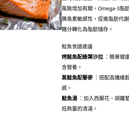
風險增加有關。Omega-3
胰島素敏感性，促進脂肪代謝
糖分轉化為脂肪儲存。
鮭魚食譜建議
烤鮭魚配綠葉沙拉
：簡單健
含營養。
蒸鮭魚配藜麥
：搭配高纖維
感。
鮭魚湯
：加入西蘭花、胡蘿
低熱量的清湯。
Tree Pose Benefits