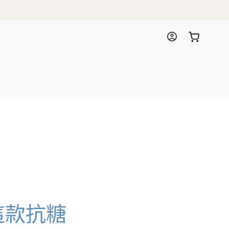
購
登
物
入
車
這款抗糖