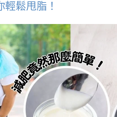
你輕鬆甩脂！