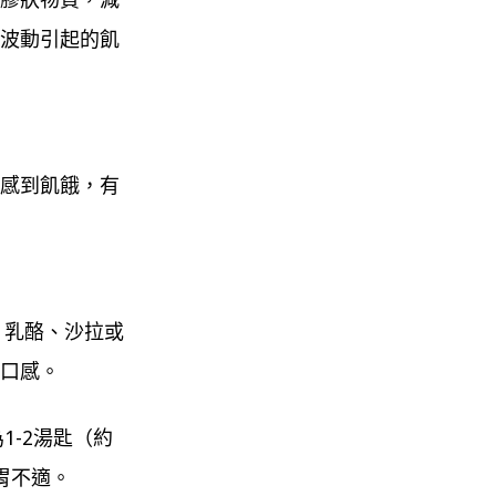
波動引起的飢
感到飢餓，有
、乳酪、沙拉或
口感。
1-2湯匙（約
腸胃不適。