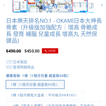
日本樂天排名NO.1 - OKAMI日本大神長
骨素（升級版加強配方｜增高 骨骼成
長 發育 補腦 兒童成長 增高丸 天然保
健品)
定
$490.00
售
$450.00
SAVE
價
價
🇯🇵日本製造
🇭🇰香港熱銷商品
優惠套裝:
1樽（1個月份量 細盒裝60粒）
1樽（1個月份量 細盒裝60粒）
3樽 3個月療程大盒裝｜平均每月HK$383）
6樽 【最多人選購】（半年強效皇牌療程｜平均每月