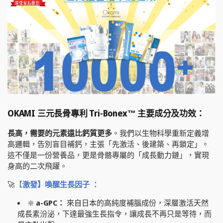
OKAMI 三元長骨專利 Tri-Bonex™️
主要成分及功效：
長高，需要的元素遠比鈣質更多
。我們以生物科學重新定義增
高邏輯，告別盲目補鈣，主張「先激活、後建築、再鎖定」。
這不僅是一份營養品，更是骨骼專屬的「成長動力鏈」，實現
身高的二次飛躍。
🚀
【
激發】喚醒生長因子 ：
❇️
a-GPC：
來自日本的高純度補腦成份，深層激活天然
成長素汾泌，下達最強生長指令，讓成長不再只是等待，而