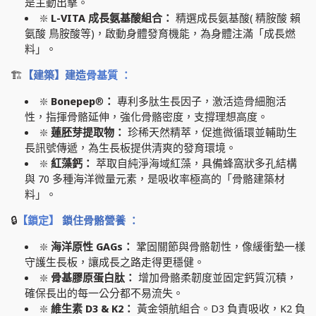
是主動出擊。
❇️
L-VITA
成長氨基酸組合：
精選成長氨基酸(
精胺酸 賴
氨酸 鳥胺酸等)
，啟動身體發育機能，為身體注滿「成長燃
料」。
🏗️
【建築】建造
骨基質 ：
❇️
Bonepep
®️
：
專利多肽生長因子，激活造骨細胞活
性，指揮骨骼延伸，強化骨骼密度，支撐理想高度。
❇️
蓮胚芽提取物：
珍稀天然精萃，促進微循環並輔助生
長訊號傳遞，為生長板提供清爽的發育環境。
❇️
紅藻鈣
：
萃取自純淨海域紅藻，具備蜂窩狀多孔結構
與
70
多種海洋微量元素，是吸收率極高的「骨骼建築材
料」。
🔒
【鎖定】
鎖住骨骼營養 ：
❇️
海洋原性 GAGs：
鞏固關節與骨骼韌性，像緩衝墊一樣
守護生長板，讓成長之路走得更穩健。
❇️
骨基膠原蛋白肽：
增加骨骼柔韌度並固定鈣質沉積，
確保長出的每一公分都不易流失。
❇️
維生素
D3 & K2
：
黃金領航組合。
D3
負責吸收，
K2
負