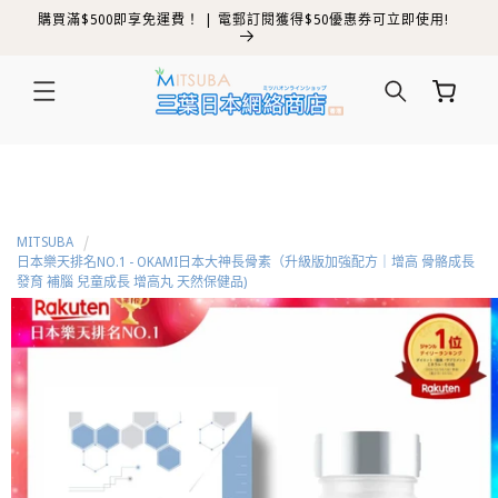
夏日限時優惠 | 買 6送 1 | 買 12送 2 | 買 24送 3
跳至內容
購
物
車
MITSUBA
日本樂天排名NO.1 - OKAMI日本大神長骨素（升級版加強配方｜增高 骨骼成長
發育 補腦 兒童成長 增高丸 天然保健品)
略過產品
資訊