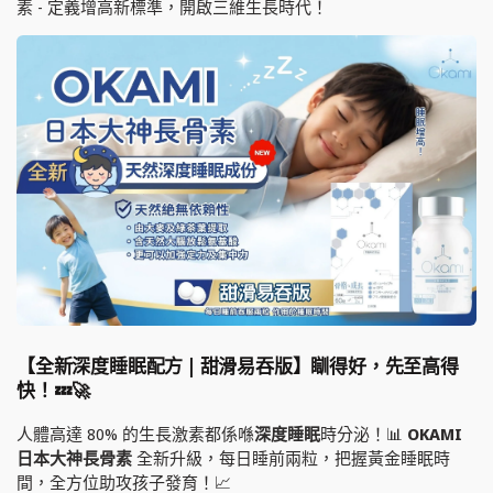
素 - 定義增高新標準，開啟三維生長時代！
【全新深度睡眠配方 | 甜滑易吞版】瞓得好，先至高得
快！💤🚀
人體高達 80% 的生長激素都係喺
深度睡眠
時分泌！📊
OKAMI
日本大神長骨素
全新升級，每日睡前兩粒，把握黃金睡眠時
間，全方位助攻孩子發育！📈