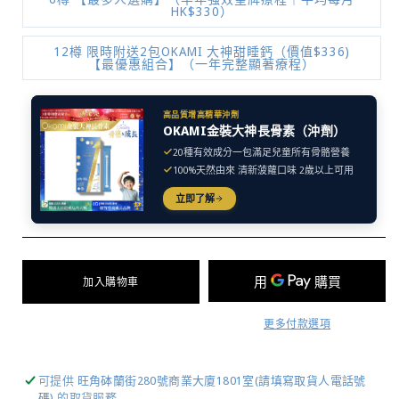
HK$330）
12樽 限時附送2包OKAMI 大神甜睡鈣（價值$336)
【最優惠組合】（一年完整顯著療程）
高品質增高精華沖劑
OKAMI金裝大神長骨素（沖劑）
20種有效成分一包滿足兒童所有骨骼營養
100%天然由來 清新菠蘿口味 2歲以上可用
立即了解
加入購物車
更多付款選項
可提供
旺角砵蘭街280號商業大廈1801室(請填寫取貨人電話號
碼)
的取貨服務