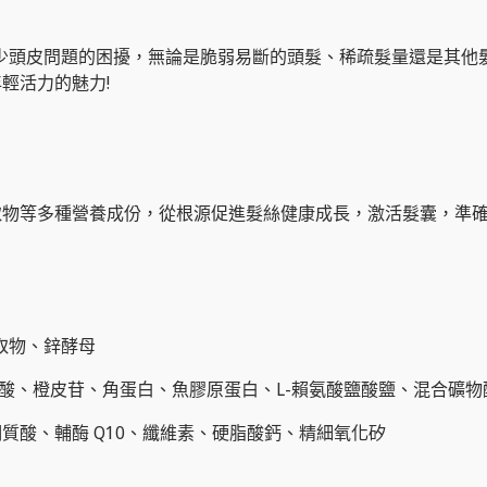
少頭皮問題的困擾，
無論是脆弱易斷的頭髮、
稀疏髮量還是其他
輕活力的魅力!
取物等多種營
養成份，從根源促進髮絲健康成長，激活髮囊，
準
取物、鋅酵母
精氨酸、橙皮苷、角蛋白、魚膠原蛋白、L-賴氨酸鹽酸鹽、混合礦
質酸、輔酶 Q10、纖維素、硬脂酸鈣、精細氧化矽