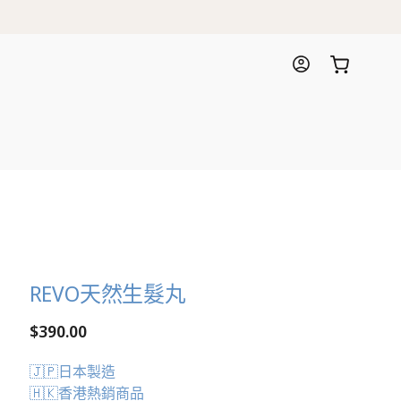
INNESS 限時送禮優惠
購
登
物
入
車
REVO天然生髮丸
定
$390.00
價
🇯🇵日本製造
🇭🇰香港熱銷商品