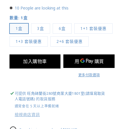
10
People are looking at this
數量:
1盒
1盒
3盒
6盒
1+1 套裝優惠
1+3 套裝優惠
2+6 套裝優惠
加入購物車
更多付款選項
可提供
旺角砵蘭街280號商業大廈1801室(請填寫取貨
人電話號碼)
的取貨服務
通常會在 5 天以上準備就緒
檢視商店資訊