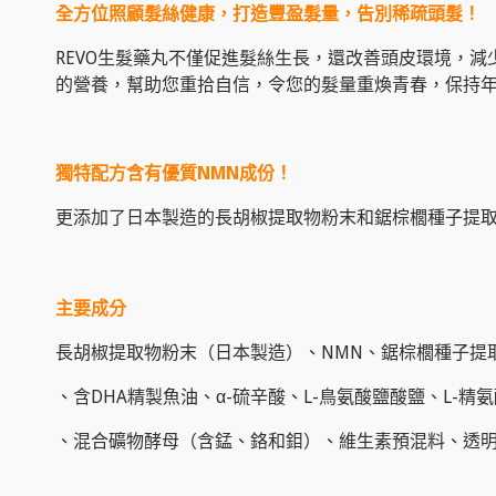
全方位照顧髮絲健康，打造豐盈髮量，告別稀疏頭髮！
REVO生髮藥丸不僅促進髮絲生長，
還改善頭皮環境，
減
的營養，
幫助您重拾自信，令您的髮量重煥青春，保持年
獨特配方含有優質NMN成份！
更添加了日本製造的長胡椒提取物粉末和鋸棕櫚種子提
主要成分
長胡椒提取物粉末（日本製造）、NMN、鋸棕櫚種子提
、含DHA精製魚油、α-硫辛酸、L-鳥氨酸鹽酸鹽、L-
、混合礦物酵母（含錳、鉻和鉬）、維生素預混料、透明