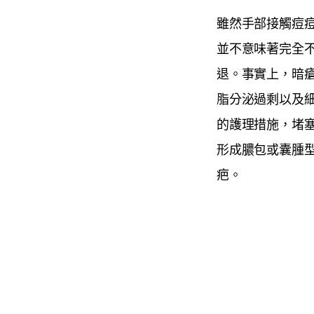
雖然手部接觸痘
並不意味著完全
退。事實上，暗
脂分泌過剩以及
的護理措施，堵
形成膿包或囊腫
疤。