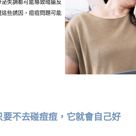
分泌失調都可能導致暗瘡反
視這些誘因，痘痘問題可能
。
只要不去碰痘痘，它就會自己好