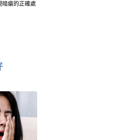
視暗瘡的正確處
好