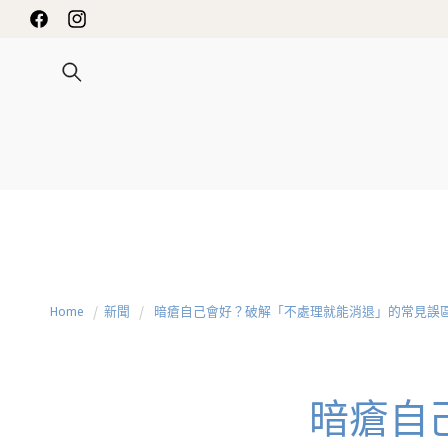
INNESS 限時送禮優惠
跳至內容
Facebook
Instagram
Home
新聞
暗瘡自己會好？破解「不處理就能消退」的常見誤
暗瘡自