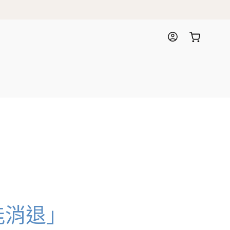
購
登
物
入
車
能消退」