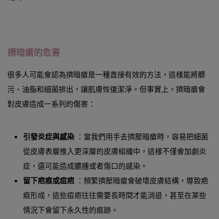
擠暗瘡的危害
很多人可能會認為擠暗瘡是一種直接有效的方法，這樣能將髒
污、油脂和細菌排出，讓肌膚恢復潔淨。但事實上，擠暗瘡會
對皮膚造成一系列的傷害：
引發炎症與感染
：當我們用手去擠壓暗瘡時，容易把細菌
從皮膚表層推入更深層的皮膚組織中，這樣不僅會加劇炎
症，還可能造成膿腫或者傷口的感染。
留下疤痕或痘疤
：頻繁擠壓暗瘡會破壞皮膚結構，導致疤
痕形成，這些痘疤往往需要長時間才能消退，甚至在某些
情況下會留下永久性的痕跡。