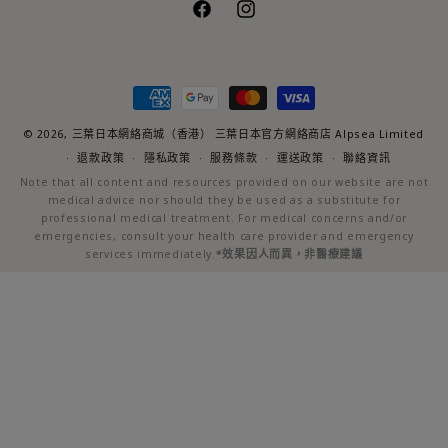
Facebook
Instagram
付
款
方
© 2026,
三葉日本網絡商城（香港）
三葉日本官方網絡商店 Alpsea Limited
式
退款政策
隱私政策
服務條款
運送政策
聯絡資訊
Note that all content and resources provided on our website are not
medical advice nor should they be used as a substitute for
professional medical treatment. For medical concerns and/or
emergencies, consult your health care provider and emergency
services immediately.
*效果因人而異，非醫療建議