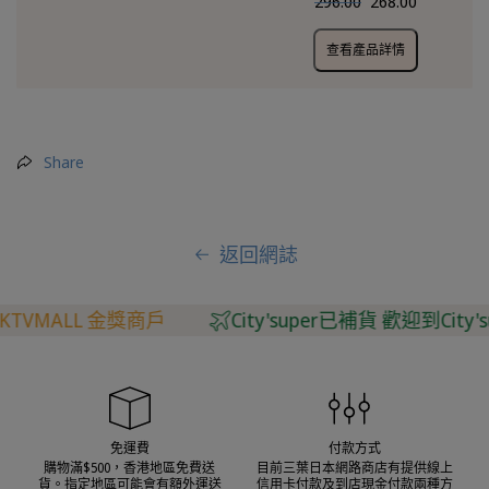
296.00
268.00
查看產品詳情
Share
返回網誌
獎商戶
City'super已補貨 歡迎到City'super選購
免運費
付款方式
購物滿$500，香港地區免費送
目前三葉日本網路商店有提供線上
貨。指定地區可能會有額外運送
信用卡付款及到店現金付款兩種方