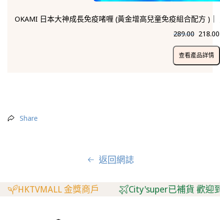
OKAMI 日本大神成長免疫啫喱 (黃金增高兒童免疫組合配方 )
289.00
218.00
查看產品詳情
Share
返回網誌
TVMALL 金獎商戶
City'super已補貨 歡迎到City's