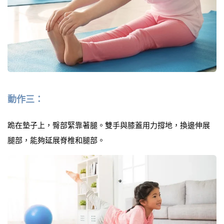
動作三：
跪在墊子上，臀部緊靠著腿。
雙手與膝蓋用力撐地，換邊伸展
腿部
，能夠延展脊椎和腿部。