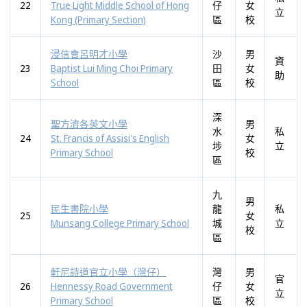
22
True Light Middle School of Hong
仔
女
立
Kong (Primary Section)
區
校
浸信會呂明才小學
沙
男
資
23
Baptist Lui Ming Choi Primary
田
女
助
School
區
校
深
聖方濟各英文小學
男
水
私
24
St. Francis of Assisi's English
女
埗
立
Primary School
校
區
九
男
民生書院小學
龍
私
25
女
Munsang College Primary School
城
立
校
區
軒尼詩道官立小學（灣仔）
灣
男
官
26
Hennessy Road Government
仔
女
立
Primary School
區
校