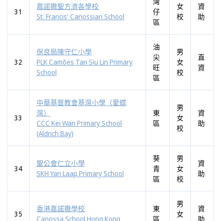
灣
嘉諾撒聖方濟各學校
女
資
31
仔
St. Francis' Canossian School
校
助
區
油
保良局陳守仁小學
男
尖
直
32
PLK Camões Tan Siu Lin Primary
女
旺
資
School
校
區
中華基督教會基灣小學（愛蝶
男
灣）
東
資
33
女
CCC Kei Wan Primary School
區
助
校
(Aldrich Bay)
葵
男
聖公會仁立小學
資
34
青
女
SKH Yan Laap Primary School
助
區
校
男
香港嘉諾撒學校
東
資
35
女
Canossa School Hong Kong
區
助