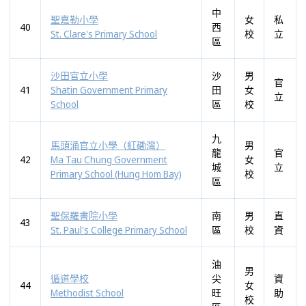
中
聖嘉勒小學
女
私
40
西
St. Clare's Primary School
校
立
區
沙田官立小學
沙
男
官
41
Shatin Government Primary
田
女
立
School
區
校
九
馬頭涌官立小學（紅磡灣）
男
龍
官
42
Ma Tau Chung Government
女
城
立
Primary School (Hung Hom Bay)
校
區
聖保羅書院小學
南
男
直
43
St. Paul's College Primary School
區
校
資
油
男
循道學校
尖
資
44
女
Methodist School
旺
助
校