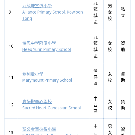
九
九龍塘宣道小學
男
龍
私
9
Alliance Primary School, Kowloon
女
城
立
Tong
校
區
九
協恩中學附屬小學
龍
女
資
10
Heep Yunn Primary School
城
校
助
區
灣
瑪利曼小學
女
資
11
仔
Marymount Primary School
校
助
區
中
嘉諾撒聖心學校
女
資
12
西
Sacred Heart Canossian School
校
助
區
中
男
聖公會聖彼得小學
資
13
西
女