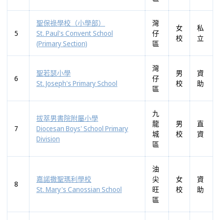
聖保祿學校（小學部）
灣
女
私
5
St. Paul's Convent School
仔
校
立
(Primary Section)
區
灣
聖若瑟小學
男
資
6
仔
St. Joseph's Primary School
校
助
區
九
拔萃男書院附屬小學
龍
男
直
7
Diocesan Boys' School Primary
城
校
資
Division
區
油
嘉諾撒聖瑪利學校
尖
女
資
8
St. Mary's Canossian School
旺
校
助
區