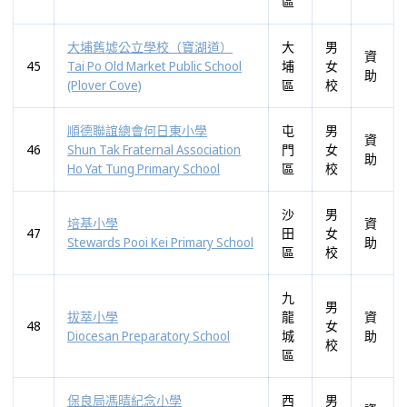
區
大埔舊墟公立學校（寶湖道）
大
男
資
45
Tai Po Old Market Public School
埔
女
助
(Plover Cove)
區
校
順德聯誼總會何日東小學
屯
男
資
46
Shun Tak Fraternal Association
門
女
助
Ho Yat Tung Primary School
區
校
沙
男
培基小學
資
47
田
女
Stewards Pooi Kei Primary School
助
區
校
九
男
拔萃小學
龍
資
48
女
Diocesan Preparatory School
城
助
校
區
保良局馮晴紀念小學
西
男