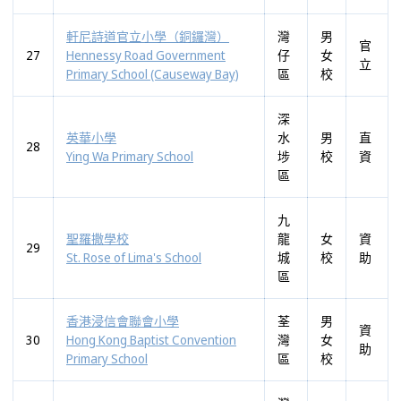
軒尼詩道官立小學（銅鑼灣）
灣
男
官
27
Hennessy Road Government
仔
女
立
Primary School (Causeway Bay)
區
校
深
英華小學
水
男
直
28
Ying Wa Primary School
埗
校
資
區
九
聖羅撒學校
龍
女
資
29
St. Rose of Lima's School
城
校
助
區
香港浸信會聯會小學
荃
男
資
30
Hong Kong Baptist Convention
灣
女
助
Primary School
區
校