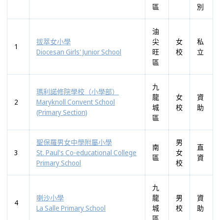
區
別
油
拔萃女小學
尖
女
私
1
Diocesan Girls' Junior School
旺
校
立
區
九
瑪利諾修院學校（小學部）
龍
女
資
2
Maryknoll Convent School
城
校
助
(Primary Section)
區
聖保羅男女中學附屬小學
男
南
直
3
St. Paul's Co-educational College
女
區
資
Primary School
校
九
喇沙小學
龍
男
資
4
La Salle Primary School
城
校
助
區