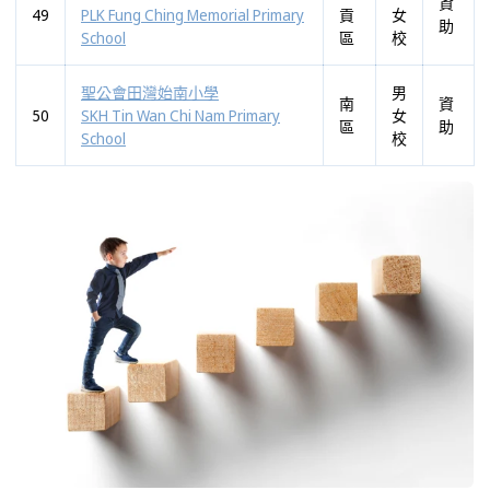
資
49
PLK Fung Ching Memorial Primary
貢
女
助
School
區
校
聖公會田灣始南小學
男
南
資
50
SKH Tin Wan Chi Nam Primary
女
區
助
School
校