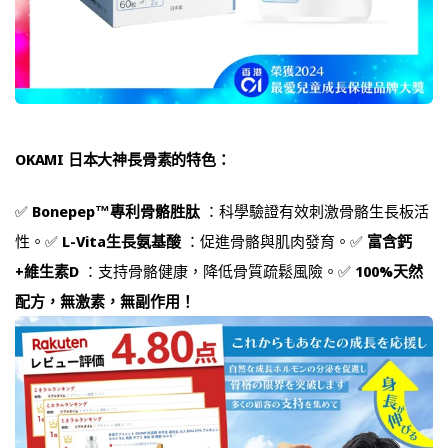
OKAMI 日本大神長骨素的特色：
✅
Bonepep™專利骨骼胜肽
：科學驗證有效刺激骨骼生長板活
性。✅
L-Vita生長氨基酸
：促進骨骼與肌肉發育。✅
富含鈣
+維生素D
：支持骨骼健康，降低骨質疏鬆風險。✅
100%天然
配方，無激素，無副作用！