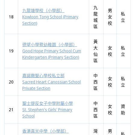
九
九龍塘學校（小學部）
男
龍
私
18
Kowloon Tong School (Primary
女
城
立
Section)
校
區
黃
德望小學暨幼稚園（小學部）
大
女
私
19
Good Hope Primary School Cum
仙
校
立
Kindergarten (Primary Section)
區
嘉諾撒聖心學校私立部
中
女
私
20
Sacred Heart Canossian School
西
校
立
Private Section
區
聖士提反女子中學附屬小學
中
女
資
21
St. Stephen's Girls' Primary
西
校
助
School
區
香港真光中學（小學部）
灣
男
私