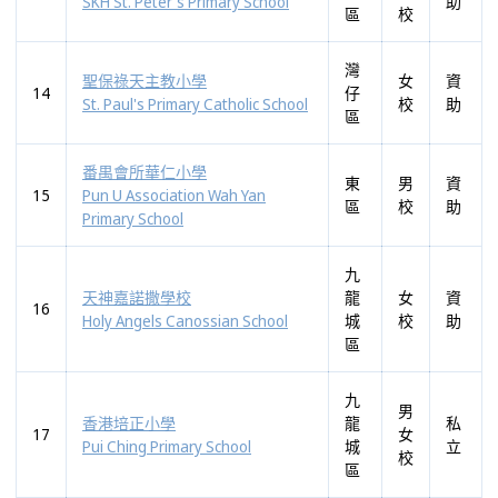
SKH St. Peter's Primary School
助
區
校
灣
聖保祿天主教小學
女
資
14
仔
St. Paul's Primary Catholic School
校
助
區
番禺會所華仁小學
東
男
資
15
Pun U Association Wah Yan
區
校
助
Primary School
九
天神嘉諾撒學校
龍
女
資
16
Holy Angels Canossian School
城
校
助
區
九
男
香港培正小學
龍
私
17
女
Pui Ching Primary School
城
立
校
區