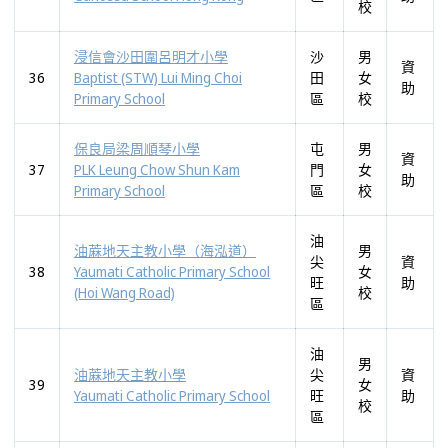
校
浸信會沙田圍呂明才小學
沙
男
資
36
Baptist (STW) Lui Ming Choi
田
女
助
Primary School
區
校
保良局梁周順琴小學
屯
男
資
37
PLK Leung Chow Shun Kam
門
女
助
Primary School
區
校
油
油蔴地天主教小學（海泓道）
男
尖
資
38
Yaumati Catholic Primary School
女
旺
助
(Hoi Wang Road)
校
區
油
男
油蔴地天主教小學
尖
資
39
女
Yaumati Catholic Primary School
旺
助
校
區