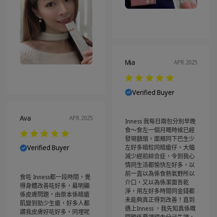
Mia
APR 2025
Verified Buyer
Ava
APR 2025
Inness 我每日兩包分別早晚
食～食左一個月嘅時候已經
發現額頭，面頰同下巴生少
Verified Buyer
左好多暗粒同暗瘡仔，大幅
減少經前綜合症，令到我心
情同生活都愉快左好多，以
前一直以為係食熱氣野所以
食咗 Inness都一段時間，覺
介口，又以為係潔面吾乾
得身體改善咗好多，最明顯
淨，用左好多時間同金錢都
係皮膚問題，由原本係暗瘡
未能夠真正得到改善！直到
肌變到勁少生瘡，好多人都
遇上Inness ，我先知真係嘅
讚我皮膚好咗好多，同埋呢