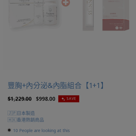
豐胸+內分泌&內脂組合【1+1】
定
$1,229.00
售
$998.00
SAVE
價
價
🇯🇵日本製造
🇭🇰香港熱銷商品
10
People are looking at this