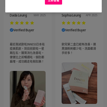
Dada Leung
Sophia Leung
MAY 2025
APR 2025
Verified Buyer
Verified Buyer
最近我試飲咗INNESS日本祛
飲完第二盒已經有改善，連
痘美肌飲，到目前飲咗一星
黑頭粉刺都少咗，洗面都滑
期左右，腸胃消化改善咗，
手好多！
便便比之前暢通咗，個肚都
扁埋，成功踢走咗假肚腩！