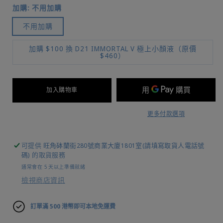
加購:
不用加購
不用加購
加購 $100 換 D21 IMMORTAL V 極上小顏液（原價
$460）
加入購物車
更多付款選項
可提供
旺角砵蘭街280號商業大廈1801室(請填寫取貨人電話號
碼)
的取貨服務
通常會在 5 天以上準備就緒
檢視商店資訊
訂單滿 500 港幣即可本地免運費