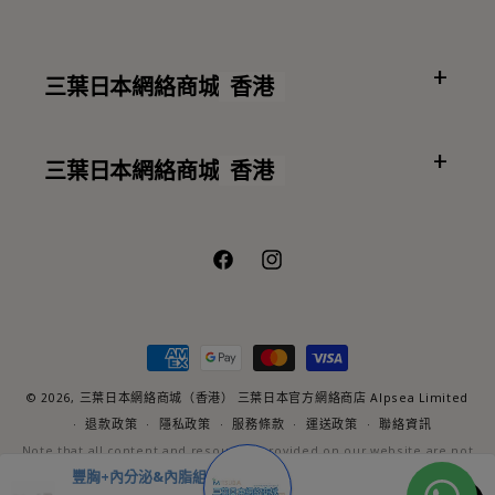
三葉日本網絡商城
香港
三葉日本網絡商城
香港
Facebook
Instagram
付
款
方
© 2026,
三葉日本網絡商城（香港）
三葉日本官方網絡商店 Alpsea Limited
式
退款政策
隱私政策
服務條款
運送政策
聯絡資訊
Note that all content and resources provided on our website are not
medical advice nor should they be used as a substitute for
豐胸+內分泌&內脂組合【1+1】
professional medical treatment. For medical concerns and/or