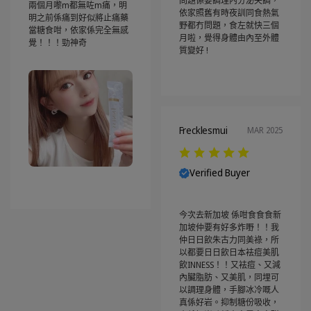
問題係要調理內分泌失調，
兩個月嚟m都無咗m痛，明
依家照舊有時夜訓同食熱氣
明之前係痛到好似將止痛藥
野都冇問題，食左就快三個
當糖食咁，依家係完全無感
月啦，覺得身體由內至外體
覺！！！勁神奇
質變好 !
Frecklesmui
MAR 2025
Verified Buyer
今次去新加坡 係咁食食食新
加坡仲要有好多炸嘢！！我
仲日日飲朱古力同美祿，所
以都要日日飲日本袪痘美肌
飲INNESS！！又袪痘、又減
內臟脂肪、又美肌，同埋可
以調理身體，手腳冰冷嘅人
真係好岩。抑制糖份吸收，