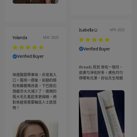
Isabella Li
APR 2025
Yolanda
MAY 2025
Verified Buyer
Verified Buyer
threads 見到 食咗一個月，
皮膚勻淨咗好多，膚色均勻
味道酸甜帶果味，非常易入
得嚟有光澤，好似天生咁靚
口。服用一週後，前額的暗
粒有顯著嘅改善，下巴既石
頭瘡亦大大減少了，面頰的
粗大毛孔看起來更細緻，絕
對係捱夜需要輪班人士既恩
物！