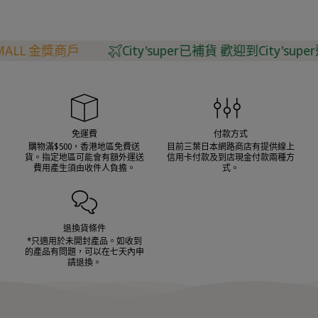
L 金獎商戶
City'super已補貨 歡迎到City'super選購
免運費
付款方式
購物滿$500，香港地區免費送
目前三葉日本網路商店有提供線上
貨。指定地區可能會有額外運送
信用卡付款及到店現金付款兩種方
費用產生須由收件人負擔。
式。
退換貨條件
*只適用於未開封產品。如收到
的產品有問題，可以在七天內申
請退換。