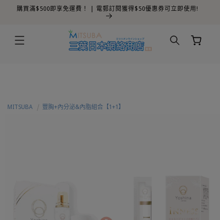
購買滿$500即享免運費！ | 電郵訂閱獲得$50優惠券可立即使用!
跳至內容
購
物
車
MITSUBA
豐胸+內分泌&內脂組合【1+1】
略過產品
資訊