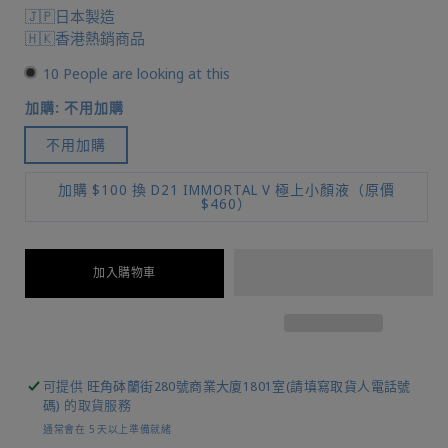
🇯🇵日本製造
🇭🇰香港熱銷商品
10
People are looking at this
加購:
不用加購
不用加購
加購 $100 換 D21 IMMORTAL V 極上小顏液（原價
$460）
加入購物車
可提供
旺角砵蘭街280號商業大廈1801室(請填寫取貨人電話號
碼)
的取貨服務
通常會在 5 天以上準備就緒