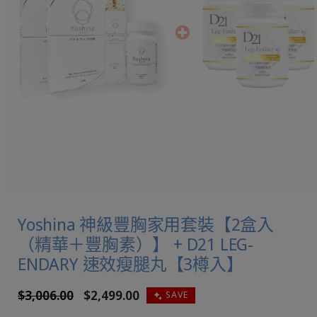
Yoshina 神級豐胸家用套裝【2盒入
（精華＋豐胸素）】 + D21 LEG-
ENDARY 速效瘦腿丸【3樽入】
定
$3,006.00
售
$2,499.00
SAVE
價
價