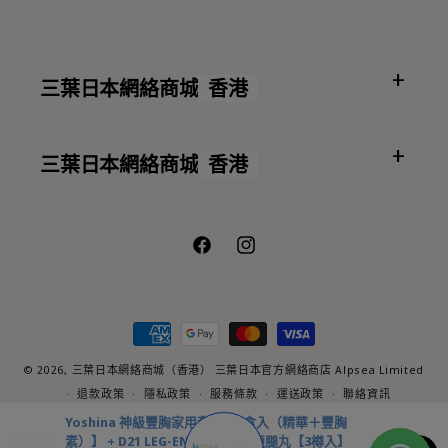
三葉日本網絡商城
香港
三葉日本網絡商城
香港
Facebook
Instagram
付
款
方
© 2026,
三葉日本網絡商城（香港）
三葉日本官方網絡商店 Alpsea Limited
式
退款政策
隱私政策
服務條款
運送政策
聯絡資訊
Note that all content and resources provided on our website are not
Yoshina 神級豐胸家用套裝【2盒入（精華＋豐胸
medical advice nor should they be used as a substitute for
素）】 + D21 LEG-ENDARY 速效瘦腿丸【3樽入】