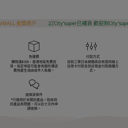
ALL 金獎商戶
City'super已補貨 歡迎到City'super
免運費
付款方式
購物滿$500，香港地區免費送
目前三葉日本網路商店有提供線上
貨。指定地區可能會有額外運送
信用卡付款及到店現金付款兩種方
費用產生須由收件人負擔。
式。
退換貨條件
*只適用於未開封產品。如收到
的產品有問題，可以在七天內申
請退換。