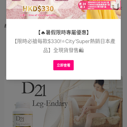
兩盒——為基本療程，增進乳房細胞，緊緻及提升胸型
三盒——為完整療程，維持膠原蛋白，恢復彈性，改善下
垂問題，增大效果保持永久
產品詳情：
YOSHINA神級豐胸家用套裝
D21 LEG-ENDARY 速效瘦腿丸