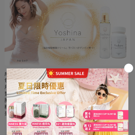
成分：
包括植物細胞豐胸丸及超技術豐胸精華，成份天然，絕無副作
用。
豐胸丸添加蜂王漿，能刺激乳腺、增進乳房細胞，緊緻及提升
胸型，同時有助皮膚光滑細緻。
精華使用Bio-12v專利獨特配方，針對乳房細胞激活，維持膠原
蛋白，恢復彈性，改善下垂問題。
一盒——刺激乳腺細胞，使胸部肌膚光滑細緻