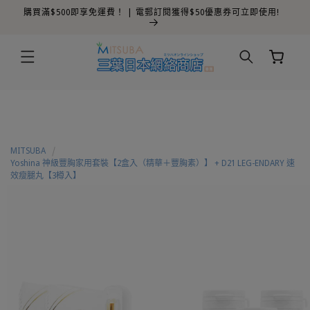
購買滿$500即享免運費！ | 電郵訂閱獲得$50優惠券可立即使用!
跳至內容
購
物
車
MITSUBA
Yoshina 神級豐胸家用套裝【2盒入（精華＋豐胸素）】 + D21 LEG-ENDARY 速
效瘦腿丸【3樽入】
略過產品
資訊