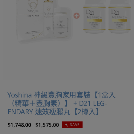
Yoshina 神級豐胸家用套裝【1盒入
（精華＋豐胸素）】 + D21 LEG-
ENDARY 速效瘦腿丸【2樽入】
定
$1,748.00
售
$1,575.00
SAVE
價
價