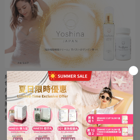
成分：
包括植物細胞豐胸丸及超技術豐胸精華，成份天然，絕無副作
用。
豐胸丸添加蜂王漿，能刺激乳腺、增進乳房細胞，緊緻及提升
胸型，同時有助皮膚光滑細緻。
精華使用Bio-12v專利獨特配方，針對乳房細胞激活，維持膠原
蛋白，恢復彈性，改善下垂問題。
一盒——刺激乳腺細胞，使胸部肌膚光滑細緻