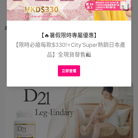
兩盒——為基本療程，增進乳房細胞，緊緻及提升胸型
三盒——為完整療程，維持膠原蛋白，恢復彈性，改善下
垂問題，增大效果保持永久
產品詳情：
YOSHINA神級豐胸家用套裝
D21 LEG-ENDARY 速效瘦腿丸