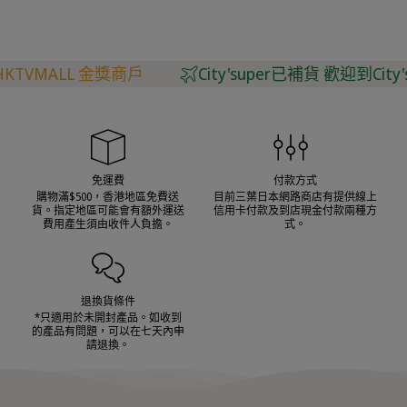
VMALL 金獎商戶
City'super已補貨 歡迎到City'su
免運費
付款方式
購物滿$500，香港地區免費送
目前三葉日本網路商店有提供線上
貨。指定地區可能會有額外運送
信用卡付款及到店現金付款兩種方
費用產生須由收件人負擔。
式。
退換貨條件
*只適用於未開封產品。如收到
的產品有問題，可以在七天內申
請退換。