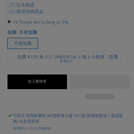
🇯🇵日本製造
🇭🇰香港熱銷商品
10
People are looking at this
加購:
不用加購
不用加購
加購 $100 換 D21 IMMORTAL V 極上小顏液（原價
$460）
加入購物車
可提供
旺角砵蘭街280號商業大廈1801室(請填寫取貨人電話號
碼)
的取貨服務
通常會在 5 天以上準備就緒