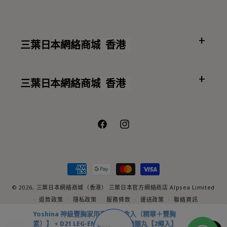
三葉日本網絡商城
香港
三葉日本網絡商城
香港
Facebook
Instagram
付
款
方
© 2026,
三葉日本網絡商城（香港）
三葉日本官方網絡商店 Alpsea Limited
式
退款政策
隱私政策
服務條款
運送政策
聯絡資訊
Note that all content and resources provided on our website are not
Yoshina 神級豐胸家用套裝【1盒入（精華＋豐胸
medical advice nor should they be used as a substitute for
素）】 + D21 LEG-ENDARY 速效瘦腿丸【2樽入】