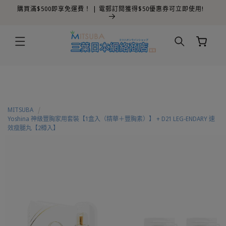
購買滿$500即享免運費！ | 電郵訂閱獲得$50優惠券可立即使用!
跳至內容
購
物
車
MITSUBA
Yoshina 神級豐胸家用套裝【1盒入（精華＋豐胸素）】 + D21 LEG-ENDARY 速
效瘦腿丸【2樽入】
略過產品
資訊