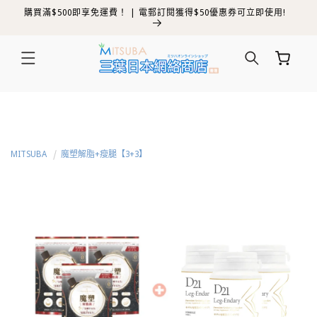
購買滿$500即享免運費！ | 電郵訂閱獲得$50優惠券可立即使用!
跳至內容
購
物
車
MITSUBA
魔塑解脂+瘦腿【3+3】
略過產品
資訊