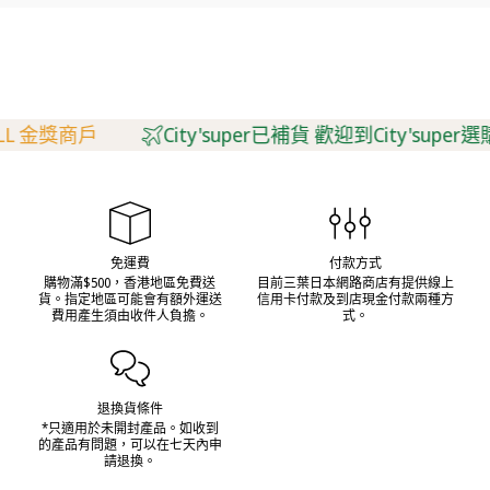
L 金獎商戶
City'super已補貨 歡迎到City'super選購
免運費
付款方式
購物滿$500，香港地區免費送
目前三葉日本網路商店有提供線上
貨。指定地區可能會有額外運送
信用卡付款及到店現金付款兩種方
費用產生須由收件人負擔。
式。
退換貨條件
*只適用於未開封產品。如收到
的產品有問題，可以在七天內申
請退換。