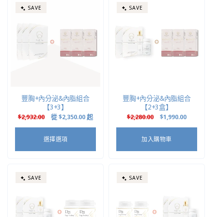
SAVE
SAVE
豐胸+內分泌&內脂組合
豐胸+內分泌&內脂組合
【3+3】
【2+3盒】
定
$2,932.00
售
從
$2,350.00
起
定
$2,280.00
售
$1,990.00
價
價
價
價
選擇選項
加入購物車
SAVE
SAVE