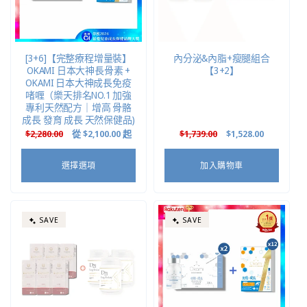
[3+6]【完整療程增量裝】
內分泌&內脂+瘦腿組合
OKAMI 日本大神長骨素 +
【3+2】
OKAMI 日本大神成長免疫
啫喱（樂天排名NO.1 加強
專利天然配方｜增高 骨骼
成長 發育 成長 天然保健品)
定
$2,280.00
售
從
$2,100.00
起
定
$1,739.00
售
$1,528.00
價
價
價
價
選擇選項
加入購物車
SAVE
SAVE