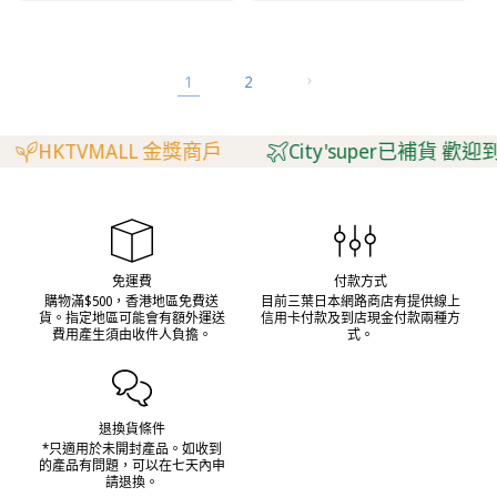
1
2
HKTVMALL 金獎商戶
City'super已補貨 歡迎到Cit
免運費
付款方式
購物滿$500，香港地區免費送
目前三葉日本網路商店有提供線上
貨。指定地區可能會有額外運送
信用卡付款及到店現金付款兩種方
費用產生須由收件人負擔。
式。
退換貨條件
*只適用於未開封產品。如收到
的產品有問題，可以在七天內申
請退換。