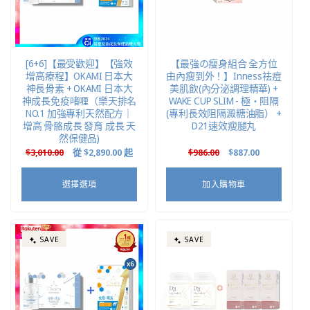
[6+6]【最受歡迎】【強效
【最強の瘦身組合 全方位
增高療程】OKAMI 日本大
由內瘦到外！】Inness祛痘
神長骨素 + OKAMI 日本大
美肌飲(內分泌調理精華) +
神成長免疫啫喱（樂天排名
WAKE CUP SLIM - 極・阻隔
NO.1 加強專利天然配方｜
(專利長效阻隔澱糖油脂） +
增高 骨骼成長 發育 成長 天
D21速效瘦腿丸
然保健品)
定
$3,010.00
售
從
$2,890.00
起
定
$986.00
售
$887.00
價
價
價
價
選擇選項
加入購物車
SAVE
SAVE