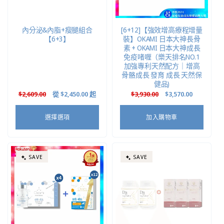
內分泌&內脂+瘦腿組合
[6+12]【強效增高療程增量
【6+3】
裝】OKAMI 日本大神長骨
素 + OKAMI 日本大神成長
免疫啫喱（樂天排名NO.1
加強專利天然配方｜增高
骨骼成長 發育 成長 天然保
健品)
定
$2,609.00
售
從
$2,450.00
起
定
$3,930.00
售
$3,570.00
價
價
價
價
選擇選項
加入購物車
SAVE
SAVE