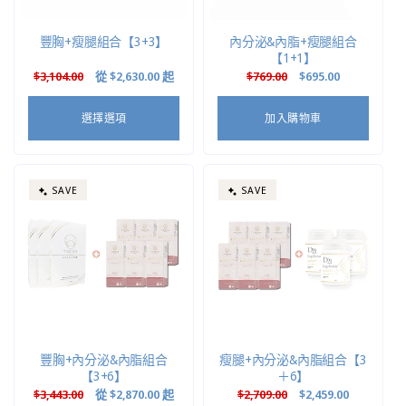
豐胸+瘦腿組合【3+3】
內分泌&內脂+瘦腿組合
【1+1】
定
$3,104.00
售
從
$2,630.00
起
定
$769.00
售
$695.00
價
價
價
價
選擇選項
加入購物車
SAVE
SAVE
豐胸+內分泌&內脂組合
瘦腿+內分泌&內脂組合【3
【3+6】
＋6】
定
$3,443.00
售
從
$2,870.00
起
定
$2,709.00
售
$2,459.00