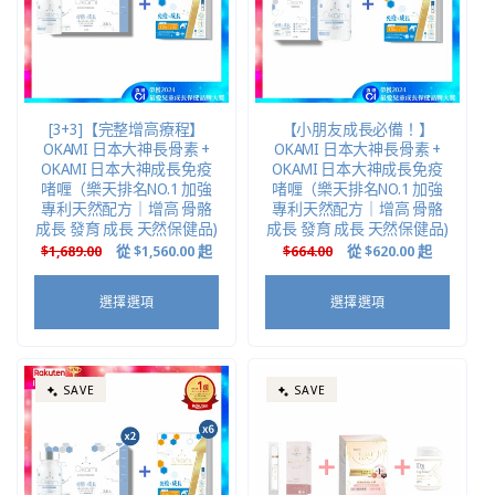
[3+3]【完整增高療程】
【小朋友成長必備！】
OKAMI 日本大神長骨素 +
OKAMI 日本大神長骨素 +
OKAMI 日本大神成長免疫
OKAMI 日本大神成長免疫
啫喱（樂天排名NO.1 加強
啫喱（樂天排名NO.1 加強
專利天然配方｜增高 骨骼
專利天然配方｜增高 骨骼
成長 發育 成長 天然保健品)
成長 發育 成長 天然保健品)
定
$1,689.00
售
從
$1,560.00
起
定
$664.00
售
從
$620.00
起
價
價
價
價
選擇選項
選擇選項
SAVE
SAVE