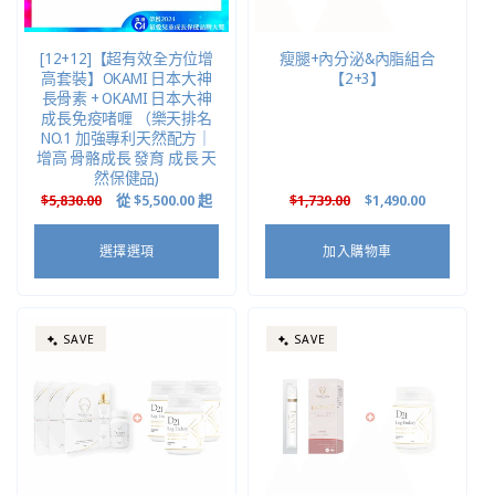
[12+12]【超有效全方位增
瘦腿+內分泌&內脂組合
高套裝】OKAMI 日本大神
【2+3】
長骨素 + OKAMI 日本大神
成長免疫啫喱 （樂天排名
NO.1 加強專利天然配方｜
增高 骨骼成長 發育 成長 天
然保健品)
定
$5,830.00
售
從
$5,500.00
起
定
$1,739.00
售
$1,490.00
價
價
價
價
選擇選項
加入購物車
SAVE
SAVE