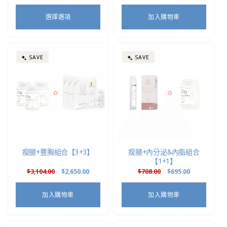
價
價
價
價
選擇選項
加入購物車
SAVE
SAVE
瘦腿+豐胸組合【3+3】
瘦腿+內分泌&內脂組合
【1+1】
定
$3,104.00
售
$2,650.00
定
$708.00
售
$695.00
價
價
價
價
加入購物車
加入購物車