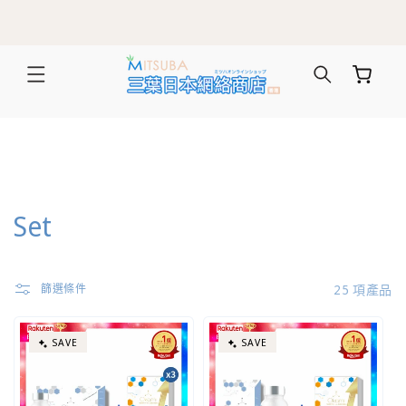
購買滿$500即享免運費！ | 電郵訂閱獲得$50優惠券可立即使用!
跳至內容
購
物
車
商
Set
品
系
25 項產品
篩選條件
列
SAVE
SAVE
: