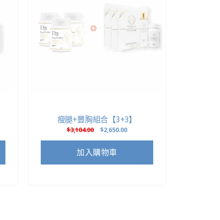
瘦腿+豐胸組合【3+3】
定
$3,104.00
售
$2,650.00
價
價
加入購物車