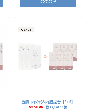
選擇選項
SAVE
】
豐胸+內分泌&內脂組合【3+6】
定
$3,443.00
售
從
$2,870.00
起