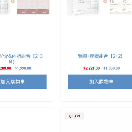
分泌&內脂組合【2+3
豐胸+瘦腿組合【2+2】
盒】
,280.00
售
$1,990.00
定
$2,221.00
售
$1,950.00
價
價
價
加入購物車
加入購物車
SAVE