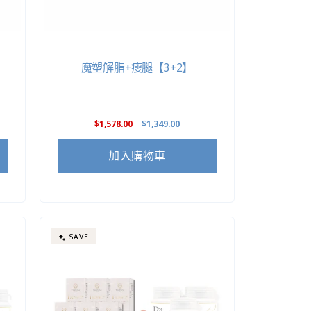
魔塑解脂+瘦腿【3+2】
定
$1,578.00
售
$1,349.00
價
價
加入購物車
SAVE