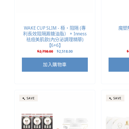
WAKE CUP SLIM - 極・阻隔 (專
魔塑
利長效阻隔澱糖油脂） + Inness
祛痘美肌飲(內分泌調理精華)
【6+6】
定
$2,798.00
售
$2,518.00
$
價
價
加入購物車
SAVE
SAVE