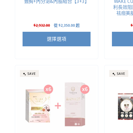
豐胸+內分泌&內脂組合【3+3】
WAKE C
利長效阻隔
祛痘美
定
$2,932.00
售
從
$2,350.00
起
$
價
價
選擇選項
SAVE
SAVE