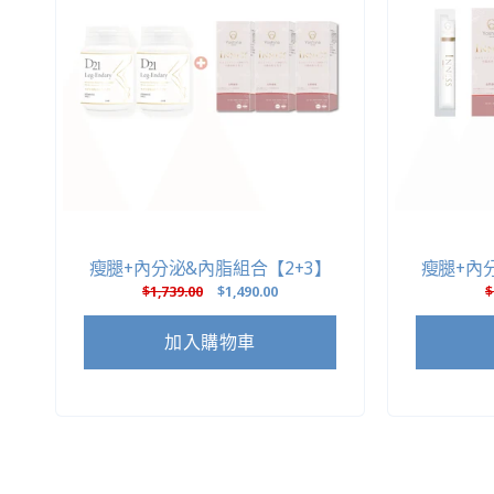
瘦腿+內分泌&內脂組合【2+3】
瘦腿+內
定
$1,739.00
售
$1,490.00
$
價
價
加入購物車