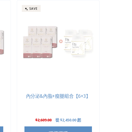
SAVE
】
內分泌&內脂+瘦腿組合【6+3】
定
$2,609.00
售
從
$2,450.00
起
價
價