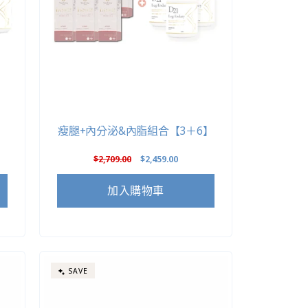
瘦腿+內分泌&內脂組合【3＋6】
定
$2,709.00
售
$2,459.00
價
價
加入購物車
SAVE