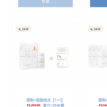
售罄
SAVE
SAVE
豐胸+瘦腿組合【1+1】
豐胸
定
$1,210.00
售
從
$1,130.00
起
定
$3,10