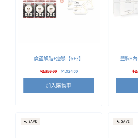
魔塑解脂+瘦腿【6+3】
豐胸+內
定
$2,358.00
售
$1,924.00
定
$2
價
價
價
加入購物車
SAVE
SAVE