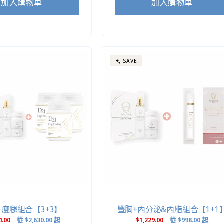
加入購物車
加入購物車
SAVE
+瘦腿組合【3+3】
豐胸+內分泌&內脂組合【1+1
4.00
售
從
$2,630.00
起
定
$1,229.00
售
從
$998.00
起