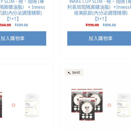
UP SLIM - 極・阻隔 (專
WAKE CUP SLIM - 極・阻隔 (
澱糖油脂） + Inness
利長效阻隔澱糖油脂）+Inness
肌飲(內分泌調理精華)
痘美肌飲(內分泌調理精華)
【1+1】
【3+1】
定
566.00
售
$509.00
定
$996.00
售
$896.00
價
價
價
價
加入購物車
加入購物車
SAVE