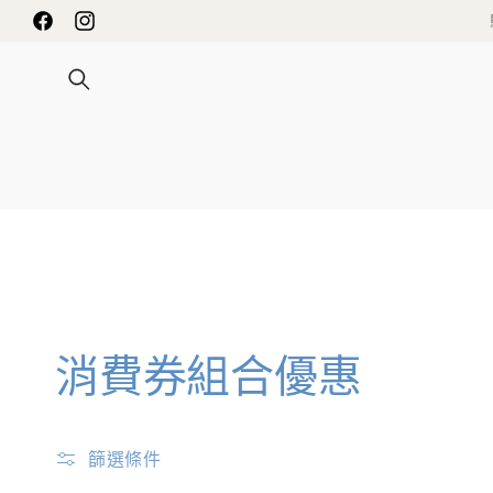
INNESS 限時送禮優惠
跳至內容
Facebook
Instagram
商
消費券組合優惠
品
篩選條件
系