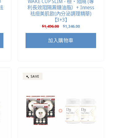
專
WAKE CUP SLIM - 極・阻隔 (專
祛
利長效阻隔澱糖油脂）+ Inness
祛痘美肌飲(內分泌調理精華)
【3+3】
定
$1,496.00
售
$1,346.00
價
價
加入購物車
SAVE