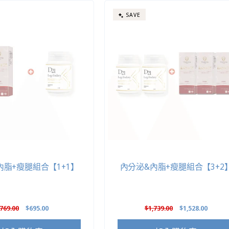
SAVE
內脂+瘦腿組合【1+1】
內分泌&內脂+瘦腿組合【3+2
定
769.00
售
$695.00
定
$1,739.00
售
$1,528.00
價
價
價
價