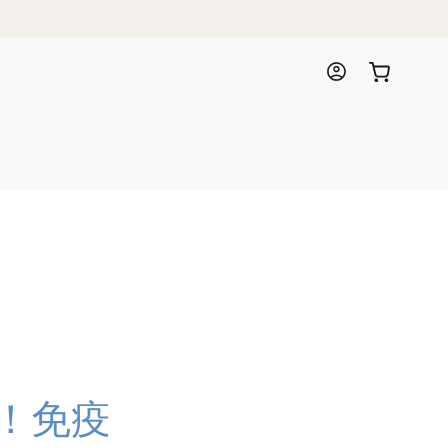
Log
Cart
in
！免疫