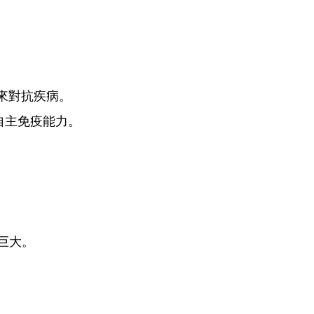
來對抗疾病。
自主免疫能力。
巨大。