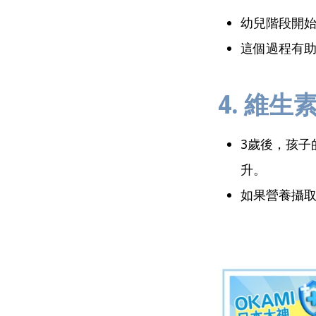
幼兒階段開
這個過程有
4. 維
3歲後，孩子
升。
如果營養攝