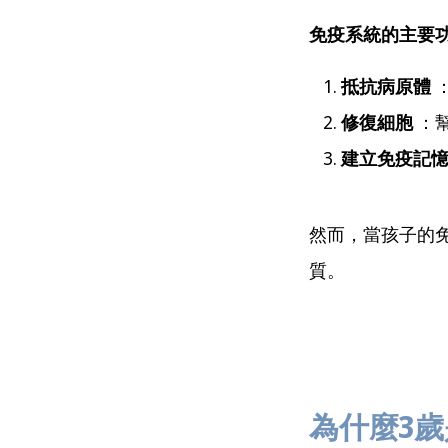
免疫系統的主要
抵抗病原體
修復細胞
：
建立免疫記
然而，當孩子的
質。
為什麼3