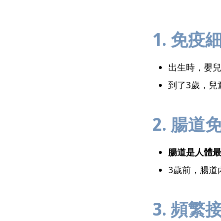
1. 免
出生時，嬰兒
到了3歲，兒
2. 腸
腸道是人體
3歲前，腸道
3. 頻